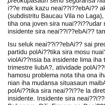
preokupasaun seriu seguransa ni
i??e mak kazu neai??i??ebAi?? ak
(subdistritu Baucau Vila no Laga),
tiha ona joven sira nuai??i??udar 
insidente sira neai??i??ebAi?? tam
Isu seluk neai??i??ebAi?? sai p
partidu polAi??tika sira mosu nuai
violAi??nsia ba insidente lima iha 
trimestre liubA?, atividade polAi?
hamosu problema nota tiha ona i
nian iha mudansa situasaun maibA
polAi??tika sira neai??i??e la dir
insidente. Insidente sira neai??i??