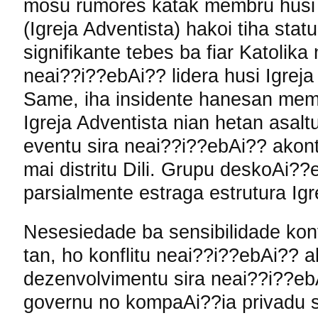
mosu rumores katak membru husi g
(Igreja Adventista) hakoi tiha sta
signifikante tebes ba fiar Katolik
neai??i??ebAi?? lidera husi Igreja
Same, iha insidente hanesan membr
Igreja Adventista nian hetan asalt
eventu sira neai??i??ebAi?? akon
mai distritu Dili. Grupu deskoAi??
parsialmente estraga estrutura Ig
Nesesiedade ba sensibilidade konf
tan, ho konflitu neai??i??ebAi?? a
dezenvolvimentu sira neai??i??eb
governu no kompaAi??ia privadu si