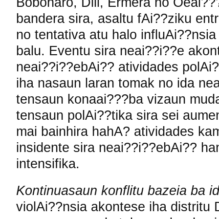
Bobonaro, Dili, Ermera no Oeai??
bandera sira, asaltu fAi??ziku en
no tentativa atu halo influAi??nsi
balu. Eventu sira neai??i??e akon
neai??i??ebAi?? atividades polAi
iha nasaun laran tomak no ida ne
tensaun konaai???ba vizaun muda
tensaun polAi??tika sira sei aument
mai bainhira hahA? atividades ka
insidente sira neai??i??ebAi?? ha
intensifika.
Kontinuasaun konflitu bazeia ba id
violAi??nsia akontese iha distritu 