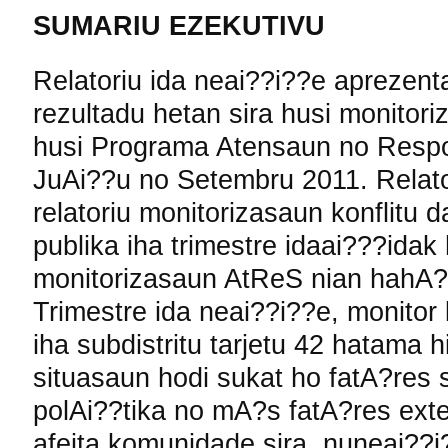
SUMARIU EZEKUTIVU
Relatoriu ida neai??i??e aprezent
rezultadu hetan sira husi monitor
husi Programa Atensaun no Resp
JuAi??u no Setembru 2011. Relato
relatoriu monitorizasaun konflitu 
publika iha trimestre idaai???ida
monitorizasaun AtReS nian hahA? 
Trimestre ida neai??i??e, monitor
iha subdistritu tarjetu 42 hatama hi
situasaun hodi sukat ho fatA?res 
polAi??tika no mA?s fatA?res exte
afeita komunidade sira, nuneai??i