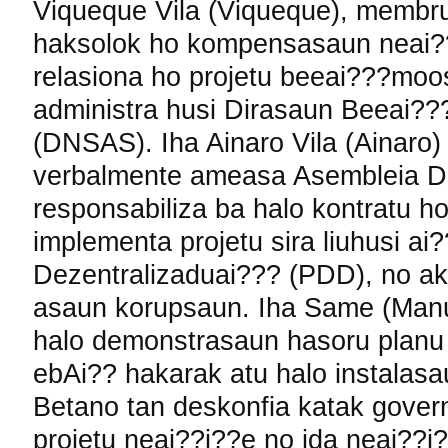
Viqueque Vila (Viqueque), membru
haksolok ho kompensasaun neai??
relasiona ho projetu beeai???moo
administra husi Dirasaun Beeai?
(DNSAS). Iha Ainaro Vila (Ainaro)
verbalmente ameasa Asembleia Di
responsabiliza ba halo kontratu h
implementa projetu sira liuhusi 
Dezentralizaduai??? (PDD), no a
asaun korupsaun. Iha Same (Man
halo demonstrasaun hasoru planu
ebAi?? hakarak atu halo instalasaun
Betano tan deskonfia katak govern
projetu neai??i??e no ida neai??