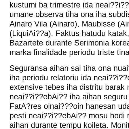
kustumi ba trimestre ida neai??i??
umane observa tiha ona iha subdis
Ainaro Vila (Ainaro), Maubisse (Ai
(LiquiAi??a). Faktus hatudu katak,
Bazartete durante Serimonia kor
marka finalidade periodu triste tin
Seguransa aihan sai tiha ona nua
iha periodu relatoriu ida neai??i
extensive tebes iha distritu barak
neai??i??ebAi?? iha aihan seguru
FatA?res oinai???oin hanesan udan
pesti neai??i??ebAi?? mosu hodi r
aihan durante tempu koileta. Moni