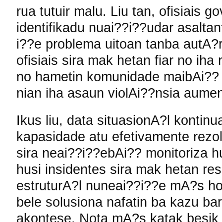
rua tutuir malu. Liu tan, ofisiais g
identifikadu nuai??i??udar asalta
i??e problema uitoan tanba autA?
ofisiais sira mak hetan fiar no iha
no hametin komunidade maibAi?? 
nian iha asaun violAi??nsia aume
Ikus liu, data situasionA?l kontinu
kapasidade atu efetivamente rezolv
sira neai??i??ebAi?? monitoriza 
husi insidentes sira mak hetan re
estruturA?l nuneai??i??e mA?s ho 
bele solusiona nafatin ba kazu ba
akontese. Nota mA?s katak besik 