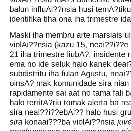
balun influAi??nsia husi temA?tik
identifika tiha ona iha trimestre id
Maski iha membru arte marsiais ui
violAi??nsia (kazu 15, neai??i??e
21 iha trimestre liubA?, insidente 
ema no ide seluk halo kanek deai?
subdistritu iha fulan Agustu, neai
oinsA? mak komunidade sira nian 
rapidamente sai aat no tama fali 
halo territA?riu tomak alerta ba r
sira neai??i??ebAi?? halo husi gru
sira
konaai???ba violAi??nsia
juv