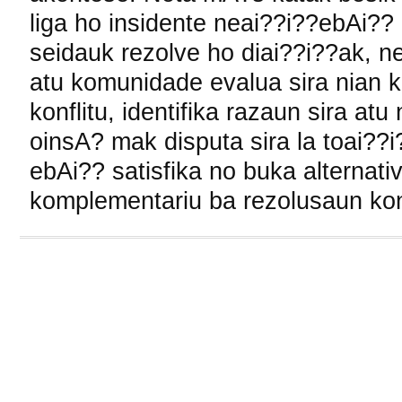
liga ho insidente neai??i??ebAi??
seidauk rezolve ho diai??i??ak, n
atu komunidade evalua sira nian k
konflitu, identifika razaun sira at
oinsA? mak disputa sira la toai??
ebAi?? satisfika no buka alternat
komplementariu ba rezolusaun konf