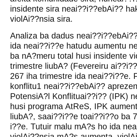
insidente sira neai??i??ebAi?? h
violAi??nsia sira.
Analiza ba dadus neai??i??ebAi?? h
ida neai??i??e hatudu aumentu nea
ba nA?meru total husi insidente vi
trimestre liubA? (Fevereiru ai??i?
267 iha trimestre ida neai??i??e.
konflitu1 neai??i??ebAi?? aprezen
PotensiA?l Konflituai??i?? (IPK) 
husi programa AtReS, IPK aumenta
liubA?, saai??i??e toai??i??o ba 7
i??e. Tutuir malu mA?s ho ida ne
violAi??nsia mA?s aumenta, violAi