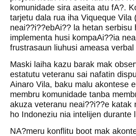
komunidade sira aseita atu fA?. K
tarjetu dala rua iha Viqueque Vila
neai??i??ebAi?? la hetan serbisu 
implementa husi kompaAi??ia neai
frustrasaun liuhusi ameasa verbal
Maski laiha kazu barak mak obser
estatutu veteranu sai nafatin disp
Ainaro Vila, baku malu akontese e
membru komunidade tanba membr
akuza veteranu neai??i??e katak 
ho Indoneziu nia intelijen durante 
NA?meru konflitu boot mak akonte