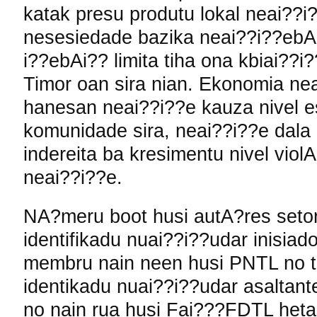
katak presu produtu lokal neai??
nesesiedade bazika neai??i??eb
i??ebAi?? limita tiha ona kbiai??i
Timor oan sira nian. Ekonomia ne
hanesan neai??i??e kauza nivel e
komunidade sira, neai??i??e dala
indereita ba kresimentu nivel violA
neai??i??e.
NA?meru boot husi autA?res seto
identifikadu nuai??i??udar inisiado
membru nain neen husi PNTL no 
identikadu nuai??i??udar asaltant
no nain rua husi Fai???FDTL hetan