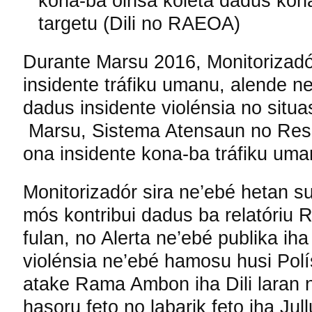
kona-ba oinsá koleta dadus kona
targetu (Dili no RAEOA)
Durante Marsu 2016, Monitorizadó
insidente tráfiku umanu, alende n
dadus insidente violénsia no situa
Marsu, Sistema Atensaun no Res
ona insidente kona-ba tráfiku um
Monitorizadór sira ne’ebé hetan su
mós kontribui dadus ba relatóriu R
fulan, no Alerta ne’ebé publika i
violénsia ne’ebé hamosu husi Polís
atake Rama Ambon iha Dili laran n
hasoru feto no labarik feto iha Jul