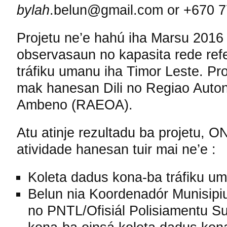
bylah
.belun@gmail.com or +670 
Projetu ne’e hahú iha Marsu 2016 
observasaun no kapasita rede refe
tráfiku umanu iha Timor Leste. Pro
mak hanesan Dili no Regiao Auto
Ambeno (RAEOA).
Atu atinje rezultadu ba projetu,
atividade hanesan tuir mai ne’e :
Koleta dadus kona-ba tráfiku u
Belun nia Koordenadór Munisipiu 
no PNTL/Ofisiál Polisiamentu Su