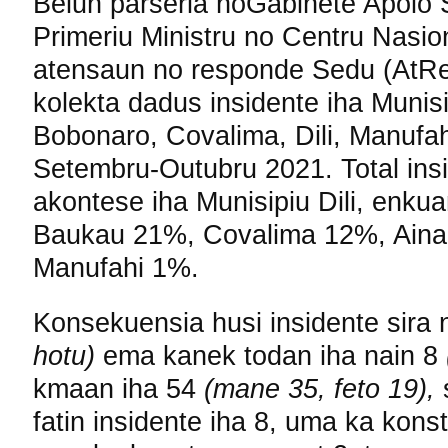
Belun parseria hoGabinete Apoio 
Primeriu Ministru no Centru Nasio
atensaun no responde Sedu (AtRe
kolekta dadus insidente iha Munisi
Bobonaro, Covalima, Dili, Manufah
Setembru-Outubru 2021. Total in
akontese iha Munisipiu Dili, enkua
Baukau 21%, Covalima 12%, Aina
Manufahi 1%.
Konsekuensia husi insidente sira 
hotu)
ema kanek todan iha nain 8
kmaan iha 54
(mane 35, feto 19),
s
fatin insidente iha 8, uma ka kon