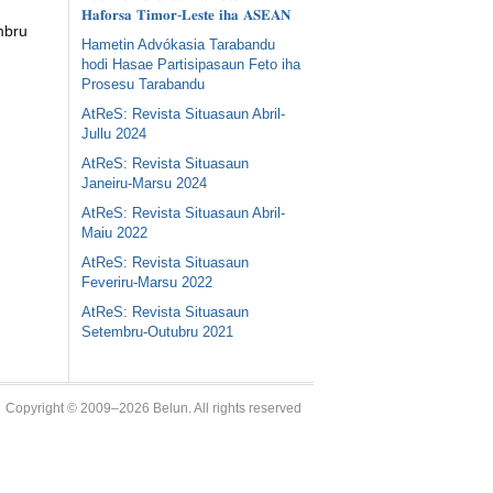
𝐇𝐚𝐟𝐨𝐫𝐬𝐚 𝐓𝐢𝐦𝐨𝐫-𝐋𝐞𝐬𝐭𝐞 𝐢𝐡𝐚 𝐀𝐒𝐄𝐀𝐍
mbru
Hametin Advókasia Tarabandu
hodi Hasae Partisipasaun Feto iha
Prosesu Tarabandu
AtReS: Revista Situasaun Abril-
Jullu 2024
AtReS: Revista Situasaun
Janeiru-Marsu 2024
AtReS: Revista Situasaun Abril-
Maiu 2022
AtReS: Revista Situasaun
Feveriru-Marsu 2022
AtReS: Revista Situasaun
Setembru-Outubru 2021
Copyright © 2009–2026 Belun. All rights reserved