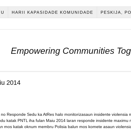
TU
HARII KAPASIDADE KOMUNIDADE
PESKIJA, P
Empowering Communities Tog
iu 2014
no Responde Sedu ka AtRes halo monitorizasaun insidente violensia 
du katak PNTL iha fulan Maiu 2014 laran responde insidente maximu
etan mos katak oknum membru Polisia balun mos komete asaun violensia