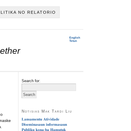
OLITIKA NO RELATORIO
English
Tetun
ether
Search for:
Notisias Mak Tardi Liu
no
𝐋𝐚𝐧𝐬𝐚𝐦𝐞𝐧𝐭𝐮 𝐀𝐭𝐢𝐯𝐢𝐝𝐚𝐝𝐞
 maske
𝐃𝐢𝐬𝐞𝐦𝐢𝐧𝐚𝐬𝐚𝐮𝐧 𝐢𝐧𝐟𝐨𝐫𝐦𝐚𝐬𝐚𝐮𝐧
.
𝐏𝐮́𝐛𝐥𝐢𝐤𝐮 𝐤𝐨𝐧𝐚-𝐛𝐚 𝐇𝐚𝐦𝐮𝐭𝐮𝐤