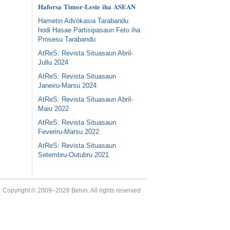
𝐇𝐚𝐟𝐨𝐫𝐬𝐚 𝐓𝐢𝐦𝐨𝐫-𝐋𝐞𝐬𝐭𝐞 𝐢𝐡𝐚 𝐀𝐒𝐄𝐀𝐍
Hametin Advókasia Tarabandu
hodi Hasae Partisipasaun Feto iha
Prosesu Tarabandu
AtReS: Revista Situasaun Abril-
Jullu 2024
AtReS: Revista Situasaun
Janeiru-Marsu 2024
AtReS: Revista Situasaun Abril-
Maiu 2022
AtReS: Revista Situasaun
Feveriru-Marsu 2022
AtReS: Revista Situasaun
Setembru-Outubru 2021
Copyright © 2009–2026 Belun. All rights reserved