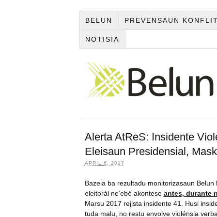
BELUN
PREVENSAUN KONFLI
NOTISIA
Alerta AtReS: Insidente Vio
Eleisaun Presidensial, Mask
APRIL 6, 2017
Bazeia ba rezultadu monitorizasaun Belun 
eleitorál ne’ebé akontese
antes, durante 
Marsu 2017 rejista insidente 41. Husi insid
tuda malu, no restu envolve violénsia verb