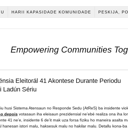
TU
HARII KAPASIDADE KOMUNIDADE
PESKIJA, P
Empowering Communities Tog
lénsia Eleitorál 41 Akontese Durante Periodu
i Ladún Sériu
liu husi Sistema Atensaun no Responde Sedu (AtReS) ba insidente viol
no depois
votasaun iha eleisaun prezidensial ne’ebé realiza ona iha lo
ente 41 ne’e, insidente 6 de’it mak uza forsa fíziku ho maneira asalta m
al hanesan istori malu, haksesuk malu no hakilar malu. Detallu kona-ba