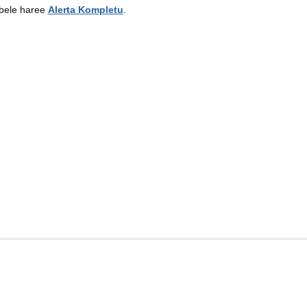
a bele haree
Alerta Kompletu
.