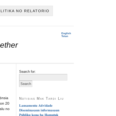
OLITIKA NO RELATORIO
English
Tetun
ether
Search for:
énsia
Notisias Mak Tardi Liu
ron 20
𝐋𝐚𝐧𝐬𝐚𝐦𝐞𝐧𝐭𝐮 𝐀𝐭𝐢𝐯𝐢𝐝𝐚𝐝𝐞
alu no
𝐃𝐢𝐬𝐞𝐦𝐢𝐧𝐚𝐬𝐚𝐮𝐧 𝐢𝐧𝐟𝐨𝐫𝐦𝐚𝐬𝐚𝐮𝐧
𝐏𝐮́𝐛𝐥𝐢𝐤𝐮 𝐤𝐨𝐧𝐚-𝐛𝐚 𝐇𝐚𝐦𝐮𝐭𝐮𝐤